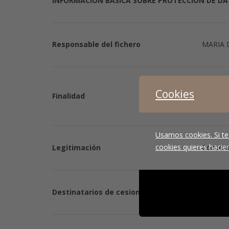
INFORMACIÓN BÁSICA SOBRE PROTECCIÓN DE D
Responsable del fichero
MARIA 
Atender 
Cookies
Finalidad
de nues
Usamos cookies. Si te
cookies quieres hacien
Legitimación
Consent
Destinatarios de cesiones de datos
Los dato