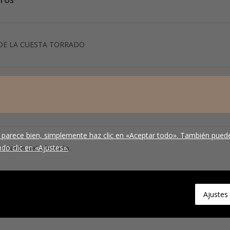
ATOS
DE LA CUESTA TORRADO
su solicitud de información u otro tipo de peticiones que haya reali
tra página web.
 parece bien, simplemente haz clic en «Aceptar todo». También puede
do clic en «Ajustes».
imiento del afectado.
s que nos facilite no serán objeto de cesión.
Ajustes