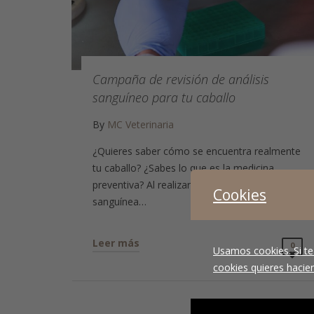
Campaña de revisión de análisis
sanguíneo para tu caballo
By
MC Veterinaria
¿Quieres saber cómo se encuentra realmente
tu caballo? ¿Sabes lo que es la medicina
preventiva? Al realizar una analítica
Cookies
sanguínea…
Leer más
0
Usamos cookies. Si te
cookies quieres hacien