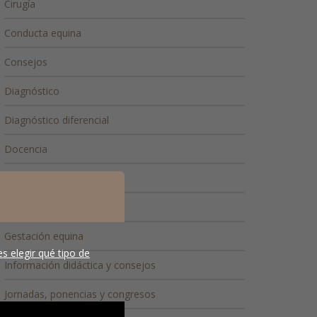
Cirugía
Conducta equina
Consejos
Diagnóstico
Diagnóstico diferencial
Docencia
Doma clásica
Endurance
Gestación equina
s elegir qué tipo de
Información didáctica y consejos
Jornadas, ponencias y congresos