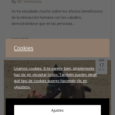
By
MC Veterinaria
Se ha estudiado mucho sobre los efectos beneficiosos
de la interacción humana con los caballos,
demostrándose que en las personas…
Leer más
Cookies
ABR
17
Usamos cookies. Si te parece bien, simplemente
2019
haz clic en «Aceptar todo». También puedes elegir
qué tipo de cookies quieres haciendo clic en
«Ajustes».
Ajustes