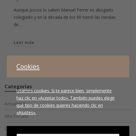
Aunque pocos lo saben Manuel Ferrer es abogado
colegiado y en la década de los 90 tomó las riendas
de…
Leer más
Cookies
Categorías
Usamos cookies. Si te parece bien, simplemente
haz clic en «Aceptar todo». También puedes elegir
Actualidad
qué tipo de cookies quieres haciendo clic en
«Ajustes».
Alta Escuela
Caso Clínico