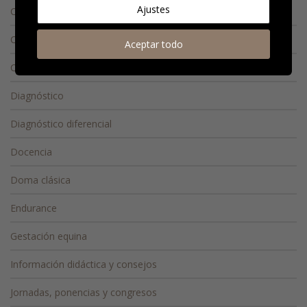
Ajustes
Cirugía
Conducta equina
Aceptar todo
Consejos
Diagnóstico
Diagnóstico diferencial
Docencia
Doma clásica
Endurance
Gestación equina
Información didáctica y consejos
Jornadas, ponencias y congresos