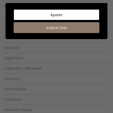
Alta Escuela
Ajustes
Caso Clínico
Cirugía
Aceptar todo
Conducta equina
Consejos
Diagnóstico
Diagnóstico diferencial
Docencia
Doma clásica
Endurance
Gestación equina