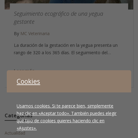
Seguimiento ecográfico de una yegua
gestante
By
MC Veterinaria
La duración de la gestación en la yegua presenta un
rango de 320 a los 365 días. El seguimiento del…
Leer más
Cookies
Usamos cookies. Si te parece bien, simplemente
haz clic en «Aceptar todo». También puedes elegir
Categorías
qué tipo de cookies quieres haciendo clic en
«Ajustes».
Actualidad