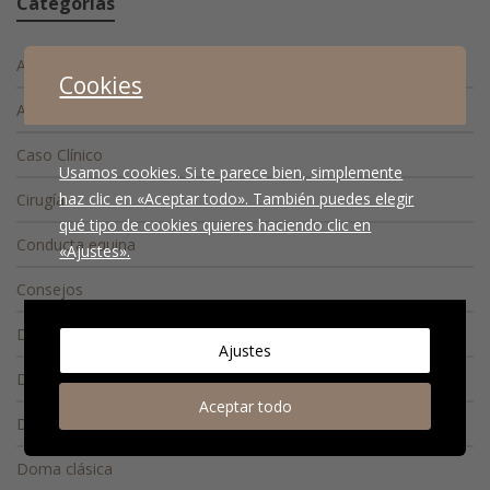
Categorías
Actualidad
Cookies
Alta Escuela
Caso Clínico
Usamos cookies. Si te parece bien, simplemente
haz clic en «Aceptar todo». También puedes elegir
Cirugía
qué tipo de cookies quieres haciendo clic en
Conducta equina
«Ajustes».
Consejos
Diagnóstico
Ajustes
Diagnóstico diferencial
Aceptar todo
Docencia
Doma clásica