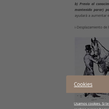
b) Previo al conoci
mantenido parar) po
ayudará a aumentar el
i-Desplazamiento de l
Cookies
Usamos cookies. Si te