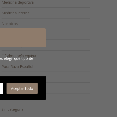
Medicina deportiva
Medicina interna
Nosotros
Nuestros clientes
Nutrición equina
Oftalmología equina
s elegir qué tipo de
Pura Raza Español
Raid
Reproducción
Aceptar todo
Sector veterinario
Sin categoría