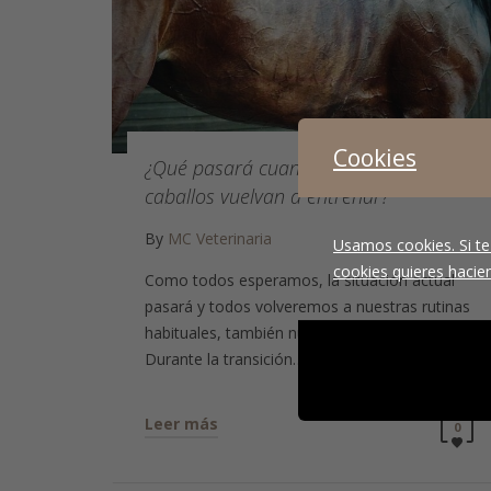
Cookies
¿Qué pasará cuando nuestros
caballos vuelvan a entrenar?
By
MC Veterinaria
Usamos cookies. Si te
cookies quieres hacien
Como todos esperamos, la situación actual
pasará y todos volveremos a nuestras rutinas
habituales, también nuestros caballos.
Durante la transición…
Leer más
0