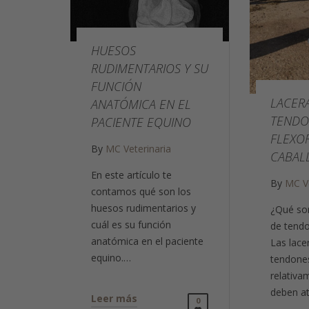
HUESOS
RUDIMENTARIOS Y SU
FUNCIÓN
LACER
ANATÓMICA EN EL
TENDO
PACIENTE EQUINO
FLEXO
By
MC Veterinaria
CABAL
En este artículo te
By
MC Ve
contamos qué son los
huesos rudimentarios y
¿Qué son
cuál es su función
de tendo
anatómica en el paciente
Las lace
equino.…
tendones
relativ
deben a
Leer más
0