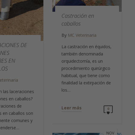
Castración en
caballos
By
MC Veterinaria
ACIONES DE
La castración en équidos,
NES
también denominada
RES EN
orquidectomía, es un
LOS
procedimiento quirúrgico
habitual, que tiene como
terinaria
finalidad la extirpación de
los…
 las laceraciones
nes en caballos?
raciones de
Leer más
0
 en caballos son
amente comunes y
tenderse…
NOV