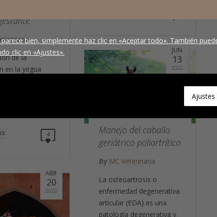
fico de una
Leer más
0
gestante
terinaria
 parece bien, simplemente haz clic en «Aceptar todo». También puede
JUN
do clic en «Ajustes».
ión de la
13
2022
n en la yegua
 un rango de 320
 días. El
Ajustes
ento del…
Manejo del caballo
ás
4
geriátrico poliartrítico
By
MC Veterinaria
ABR
La osteoartrosis o
20
enfermedad degenerativa
2022
articular (EDA) es una
patología degenerativa y