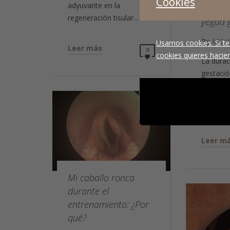
Cookies
adyuvante en la
ecográ
regeneración tisular…
yegua 
By
MC Ve
Usamos cookies. Si te
Leer más
0
cookies quieres hacien
La durac
gestació
presenta
MAY
a los 365
25
seguimi
2022
Leer m
Mi caballo ronca
durante el
entrenamiento: ¿Por
qué?