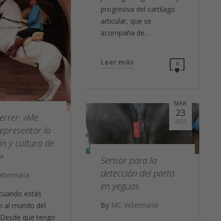
progresiva del cartílago
articular, que se
acompaña de…
Leer más
0
MAR
23
errer: «Me
2022
epresentar la
ón y cultura de
»
Sensor para la
detección del parto
terinaria
en yeguas
cuando estás
By
MC Veterinaria
o al mundo del
 Desde que tengo