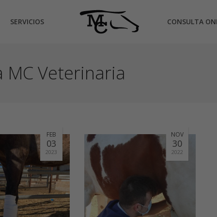
SERVICIOS
CONSULTA ON
a MC Veterinaria
FEB
NOV
03
30
2023
2022