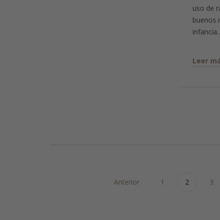
uso de r
buenos 
infancia
Leer m
Anterior
1
2
3