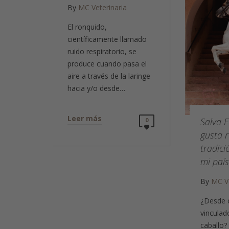
By
MC Veterinaria
El ronquido,
científicamente llamado
ruido respiratorio, se
produce cuando pasa el
aire a través de la laringe
hacia y/o desde…
Leer más
Salva F
0
gusta r
tradici
mi país
By
MC Ve
¿Desde 
vinculad
caballo?