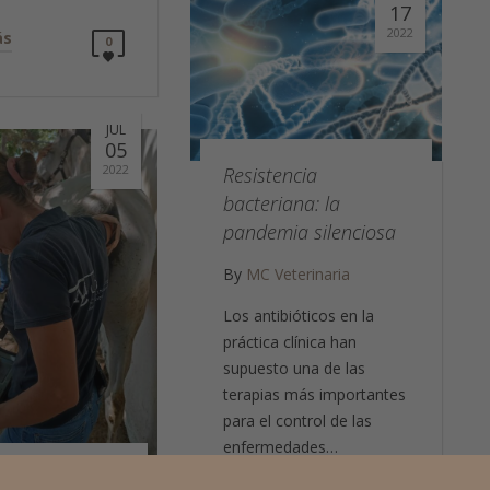
17
2022
ás
0
JUL
05
2022
Resistencia
bacteriana: la
pandemia silenciosa
By
MC Veterinaria
Los antibióticos en la
práctica clínica han
supuesto una de las
terapias más importantes
para el control de las
enfermedades…
iento