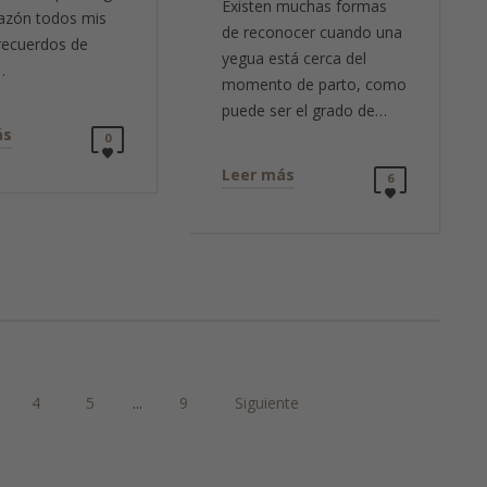
Existen muchas formas
azón todos mis
de reconocer cuando una
recuerdos de
yegua está cerca del
…
momento de parto, como
puede ser el grado de…
ás
0
Leer más
6
4
5
...
9
Siguiente